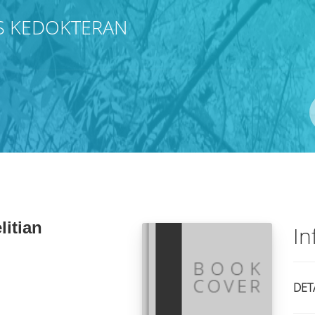
S KEDOKTERAN
Pengarang
ISBN/ISSN
Lokasi
itian
In
DET