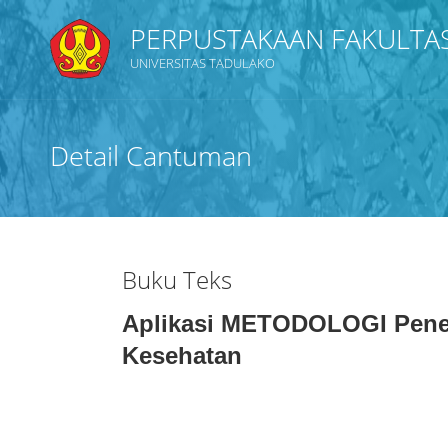
PERPUSTAKAAN FAKULTA
UNIVERSITAS TADULAKO
Judul
Detail Cantuman
Subyek
Tipe Koleksi
Buku Teks
GMD
Aplikasi METODOLOGI Penel
Kesehatan
Pencarian