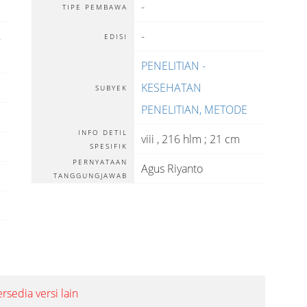
-
TIPE PEMBAWA
,
-
EDISI
PENELITIAN -
KESEHATAN
SUBYEK
PENELITIAN, METODE
INFO DETIL
viii , 216 hlm ; 21 cm
SPESIFIK
PERNYATAAN
Agus Riyanto
TANGGUNGJAWAB
ersedia versi lain