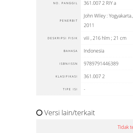
361.007 2 RIY a
NO. PANGGIL
John Wiley
:
Yogyakarta
.
PENERBIT
2011
viii , 216 hlm ; 21 cm
DESKRIPSI FISIK
Indonesia
BAHASA
9789791446389
ISBN/ISSN
361.007 2
KLASIFIKASI
-
TIPE ISI
Versi lain/terkait
Tidak t